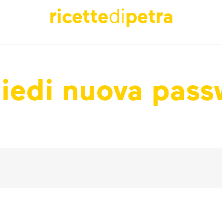
ricette
di
petra
iedi nuova pas