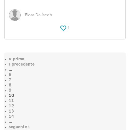
Flora De iacob
1
« prima
‹ precedente
…
6
7
8
9
10
11
12
13
14
…
seguente ›