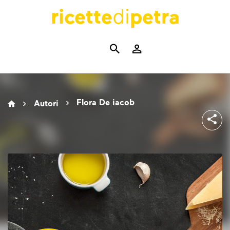
ricette
di
petra
Flora De iacob
Autori